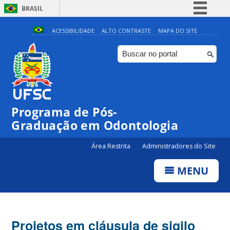
BRASIL
Simplifique!
ACESSIBILIDADE
ALTO CONTRASTE
MAPA DO SITE
Comunica BR
Participe
Acesso à informação
Legislação
Programa de Pós-
Canais
Graduação em Odontologia
Área Restrita
Administradores do Site
MENU
Projetos em cláusula de sigilo