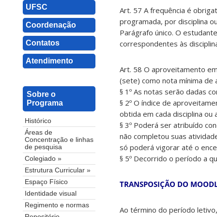
UFSC
Art. 57 A frequência é obriga
programada, por disciplina ou
Coordenação
Parágrafo único. O estudante 
Contatos
correspondentes às discipli
Atendimento
Art. 58 O aproveitamento em 
(sete) como nota mínima de 
§ 1º As notas serão dadas c
Sobre o
§ 2º O índice de aproveitame
Programa
obtida em cada disciplina ou
Histórico
§ 3º Poderá ser atribuído co
Áreas de
não completou suas atividades
Concentração e linhas
só poderá vigorar até o ence
de pesquisa
§ 5º Decorrido o período a qu
Colegiado »
Estrutura Curricular »
Espaço Físico
TRANSPOSIÇÃO DO MOODLE
Identidade visual
Regimento e normas
Ao término do período letiv
Repositório