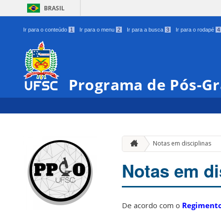
BRASIL
Ir para o conteúdo
1
Ir para o menu
2
Ir para a busca
3
Ir para o rodapé
4
Programa de Pós-G
Notas em disciplinas
Notas em di
De acordo com o
Regimento