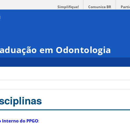
Simplifique!
Comunica BR
Parti
raduação em Odontologia
sciplinas
 Interno do PPGO
: