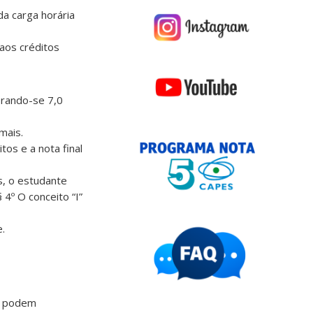
da carga horária
 aos créditos
erando-se 7,0
mais.
os e a nota final
s, o estudante
 4º O conceito “I”
e.
SC podem