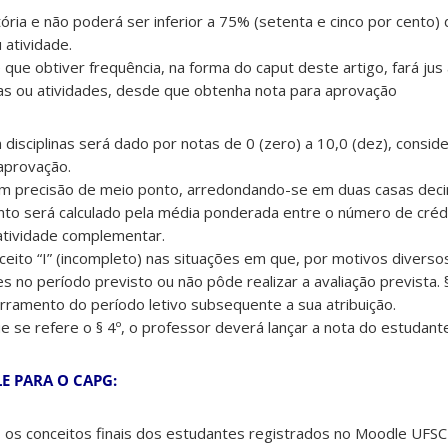
tória e não poderá ser inferior a 75% (setenta e cinco por cento) 
 atividade.
que obtiver frequência, na forma do caput deste artigo, fará jus
nas ou atividades, desde que obtenha nota para aprovação
disciplinas será dado por notas de 0 (zero) a 10,0 (dez), consid
aprovação.
om precisão de meio ponto, arredondando-se em duas casas deci
nto será calculado pela média ponderada entre o número de crédit
 atividade complementar.
nceito “I” (incompleto) nas situações em que, por motivos diverso
 no período previsto ou não pôde realizar a avaliação prevista. §
rramento do período letivo subsequente a sua atribuição.
e se refere o § 4º, o professor deverá lançar a nota do estudant
 PARA O CAPG:
o, os conceitos finais dos estudantes registrados no Moodle UF