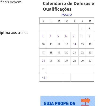
 finais devem
Calendário de Defesas e
Qualificações
AGOSTO
S
T
Q
Q
S
S
D
1
2
iplina
aos alunos
3
4
5
6
7
8
9
10
11
12
13
14
15
16
17
18
19
20
21
22
23
24
25
26
27
28
29
30
31
« jul