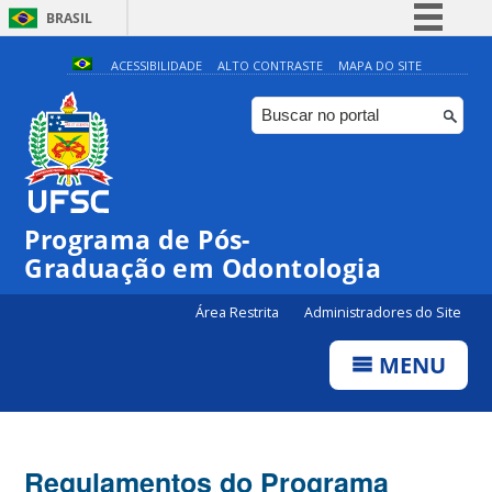
BRASIL
Simplifique!
ACESSIBILIDADE
ALTO CONTRASTE
MAPA DO SITE
Comunica BR
Participe
Acesso à informação
Legislação
Programa de Pós-
Canais
Graduação em Odontologia
Área Restrita
Administradores do Site
MENU
Regulamentos do Programa