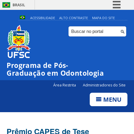
BRASIL
Simplifique!
ACESSIBILIDADE
ALTO CONTRASTE
MAPA DO SITE
Comunica BR
Participe
Acesso à informação
Legislação
Programa de Pós-
Canais
Graduação em Odontologia
Área Restrita
Administradores do Site
MENU
Prêmio CAPES de Tese