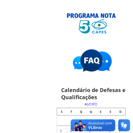
Calendário de Defesas e
Qualificações
AGOSTO
S
T
Q
Q
S
S
D
1
2
3
4
5
6
7
8
9