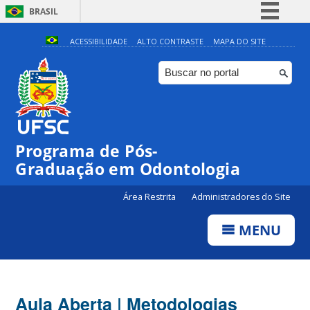
BRASIL
Simplifique!
ACESSIBILIDADE
ALTO CONTRASTE
MAPA DO SITE
Comunica BR
Participe
Acesso à informação
Legislação
Programa de Pós-
Canais
Graduação em Odontologia
Área Restrita
Administradores do Site
MENU
Aula Aberta | Metodologias