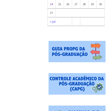
24
25
26
27
28
29
30
31
« jul