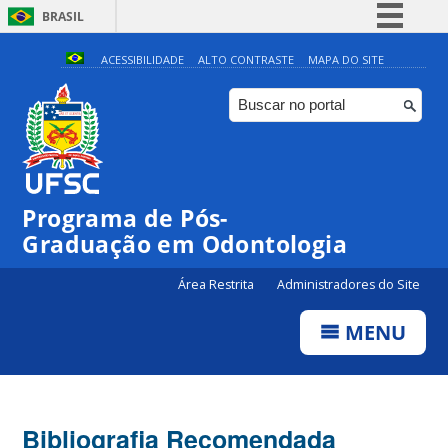
BRASIL
Simplifique!
ACESSIBILIDADE
ALTO CONTRASTE
MAPA DO SITE
Comunica BR
Participe
Acesso à informação
Legislação
Programa de Pós-
Canais
Graduação em Odontologia
Área Restrita
Administradores do Site
MENU
Bibliografia Recomendada