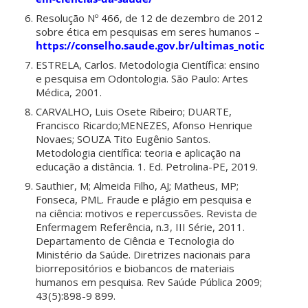
Resolução Nº 466, de 12 de dezembro de 2012
sobre ética em pesquisas em seres humanos –
https://conselho.saude.gov.br/ultimas_noticias/201
ESTRELA, Carlos. Metodologia Científica: ensino
e pesquisa em Odontologia. São Paulo: Artes
Médica, 2001.
CARVALHO, Luis Osete Ribeiro; DUARTE,
Francisco Ricardo;MENEZES, Afonso Henrique
Novaes; SOUZA Tito Eugênio Santos.
Metodologia científica: teoria e aplicação na
educação a distância. 1. Ed. Petrolina-PE, 2019.
Sauthier, M; Almeida Filho, AJ; Matheus, MP;
Fonseca, PML. Fraude e plágio em pesquisa e
na ciência: motivos e repercussões. Revista de
Enfermagem Referência, n.3, III Série, 2011.
Departamento de Ciência e Tecnologia do
Ministério da Saúde. Diretrizes nacionais para
biorrepositórios e biobancos de materiais
humanos em pesquisa. Rev Saúde Pública 2009;
43(5):898-9 899.