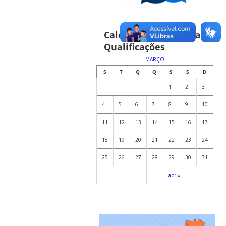
Calendário de Defesas e
Qualificações
MARÇO
S
T
Q
Q
S
S
D
1
2
3
4
5
6
7
8
9
10
11
12
13
14
15
16
17
18
19
20
21
22
23
24
25
26
27
28
29
30
31
abr »