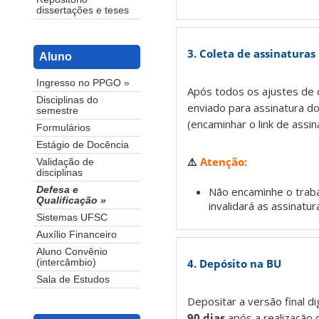
dissertações e teses
3. Coleta de assinaturas
Aluno
Ingresso no PPGO »
Após todos os ajustes de
Disciplinas do
enviado para assinatura d
semestre
(encaminhar o link de assin
Formulários
Estágio de Docência
⚠️
Atenção:
Validação de
disciplinas
Não encaminhe o traba
Defesa e
Qualificação »
invalidará as assinatur
Sistemas UFSC
Auxílio Financeiro
Aluno Convênio
4. Depósito na BU
(intercâmbio)
Sala de Estudos
Depositar a versão final di
90 dias
após a realização 