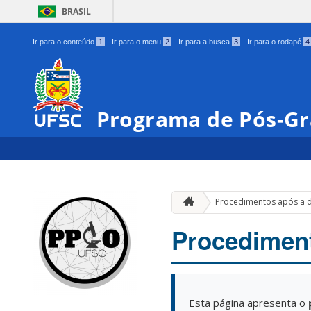
BRASIL
Ir para o conteúdo
1
Ir para o menu
2
Ir para a busca
3
Ir para o rodapé
4
Programa de Pós-G
Procedimentos após a 
Procediment
Esta página apresenta o