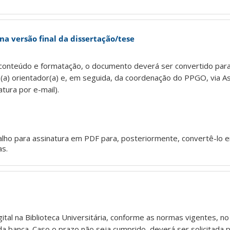
 na versão final da dissertação/tese
 conteúdo e formatação, o documento deverá ser convertido par
o(a) orientador(a) e, em seguida, da coordenação do PPGO, via A
atura por e-mail).
lho para assinatura em PDF para, posteriormente, convertê-lo 
as.
gital na Biblioteca Universitária, conforme as normas vigentes, n
da banca. Caso o prazo não seja cumprido, deverá ser solicitada