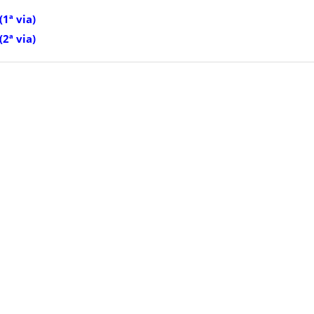
1ª via)
2ª via)