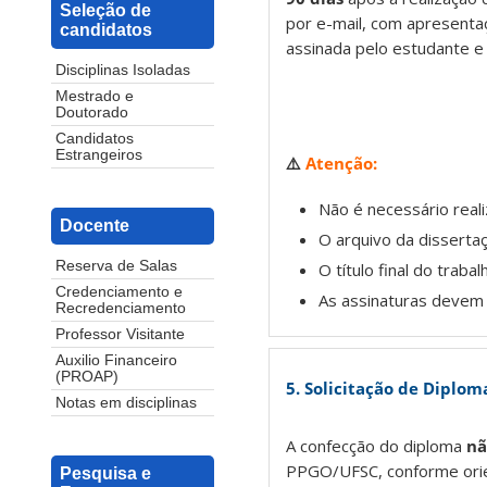
Seleção de
por e-mail, com apresentaç
candidatos
assinada pelo estudante e 
Disciplinas Isoladas
Mestrado e
Doutorado
Candidatos
Estrangeiros
⚠️
Atenção:
Não é necessário reali
Docente
O arquivo da disserta
Reserva de Salas
O título final do traba
Credenciamento e
As assinaturas devem 
Recredenciamento
Professor Visitante
Auxilio Financeiro
(PROAP)
5. Solicitação de Diplom
Notas em disciplinas
A confecção do diploma
nã
PPGO/UFSC, conforme orie
Pesquisa e