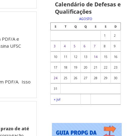
Calendário de Defesas e
Qualificações
AGOSTO
S
T
Q
Q
S
S
D
1
2
a PDF/A e
ssina UFSC
3
4
5
6
7
8
9
10
11
12
13
14
15
16
17
18
19
20
21
22
23
24
25
26
27
28
29
30
em PDF/A. Isso
31
« jul
o
prazo de até
 prorrogação