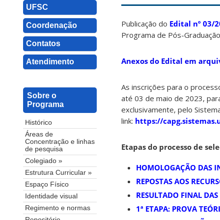
UFSC
Publicação do
Edital nº 03
Coordenação
Programa de Pós-Graduação
Contatos
Anexos do Edital em arqui
Atendimento
As inscrições para o proces
Sobre o
até 03 de maio de 2023, para
Programa
exclusivamente, pelo Sistem
link:
https://capg.sistemas
Histórico
Áreas de
Concentração e linhas
Etapas do processo de sele
de pesquisa
Colegiado »
HOMOLOGAÇÃO DAS IN
Estrutura Curricular »
REPOSTAS AOS RECUR
Espaço Físico
RESULTADO FINAL DA
Identidade visual
1ª ETAPA: PROVA TEÓR
Regimento e normas
Repositório