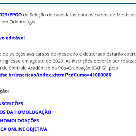
/2023/PPGO
de Seleção de candidatos para os cursos de Mestrad
 em Odontologia.
vo editável
so de seleção aos cursos de mestrado e doutorado estarão aberta
 ingresso em agosto de 2023. As inscrições deverão ser realiza
a de Controle Acadêmico da Pós-Graduação (CAPG), pelo
.ufsc.br/inscricao/index.xhtml?cdCurso=41000080
ção:
SCRIÇÕES
SOS DA HOMOLOGAÇÃO
S HOMOLOGAÇÕES
ICA ONLINE OBJETIVA