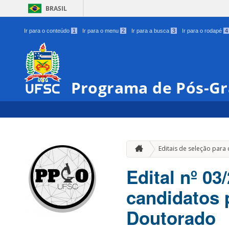
BRASIL
Ir para o conteúdo
1
Ir para o menu
2
Ir para a busca
3
Ir para o rodapé
4
Programa de Pós-G
Editais de seleção par
Edital nº 0
candidatos 
Doutorado