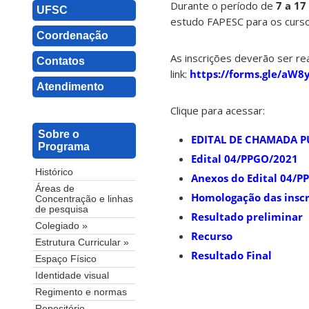
Durante o período de
7 a 17
UFSC
estudo FAPESC para os curs
Coordenação
As inscrições deverão ser re
Contatos
link:
https://forms.gle/aW
Atendimento
Clique para acessar:
Sobre o
EDITAL DE CHAMADA PÚ
Programa
Edital 04/PPGO/2021
Histórico
Anexos do Edital 04/P
Áreas de
Homologação das inscr
Concentração e linhas
de pesquisa
Resultado preliminar
Colegiado »
Recurso
Estrutura Curricular »
Resultado Final
Espaço Físico
Identidade visual
Regimento e normas
Repositório