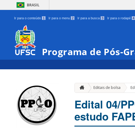
BRASIL
Ir para o conteúdo
1
Ir para o menu
2
Ir para a busca
3
Ir para o rodapé
4
Programa de Pós-G
Editais de bolsa
Ed
Edital 04/P
estudo FAP