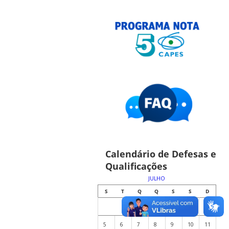
Calendário de Defesas e
Qualificações
JULHO
S
T
Q
Q
S
S
D
1
2
3
4
5
6
7
8
9
10
11