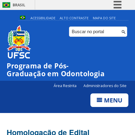
BRASIL
Simplifique!
ACESSIBILIDADE
ALTO CONTRASTE
MAPA DO SITE
Comunica BR
Participe
Acesso à informação
Legislação
Programa de Pós-
Canais
Graduação em Odontologia
Área Restrita
Administradores do Site
MENU
Homologação de Edital