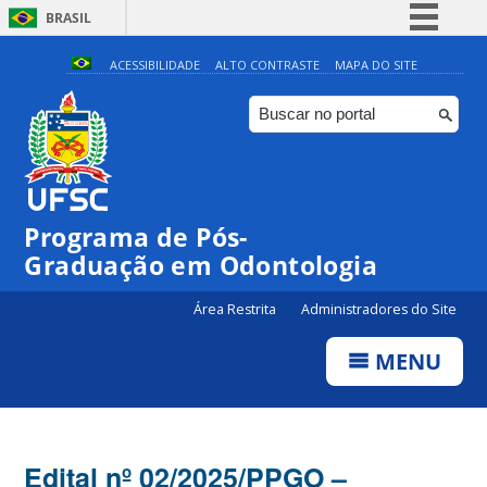
BRASIL
Simplifique!
ACESSIBILIDADE
ALTO CONTRASTE
MAPA DO SITE
Comunica BR
Participe
Acesso à informação
Legislação
Programa de Pós-
Canais
Graduação em Odontologia
Área Restrita
Administradores do Site
MENU
Edital nº 02/2025/PPGO –