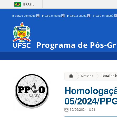
BRASIL
Ir para o conteúdo
1
Ir para o menu
2
Ir para a busca
3
Ir para o rodapé
4
Programa de Pós-G
Notícias
Edital de 
Homologação
05/2024/PP
19/06/2024 18:51