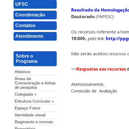
UFSC
Resultado da Homologação 
Coordenação
Doutorado
(FAPESC)
Contatos
Os recursos referente a hom
Atendimento
18:00h
, pelo link:
http://ppg
Não serão aceitos recursos 
Sobre o
Programa
>>
Respostas aos recursos
d
Histórico
Áreas de
Concentração e linhas
Atenciosamente,
de pesquisa
Comissão de Avaliação
Colegiado »
Estrutura Curricular »
Espaço Físico
Identidade visual
Regimento e normas
Repositório